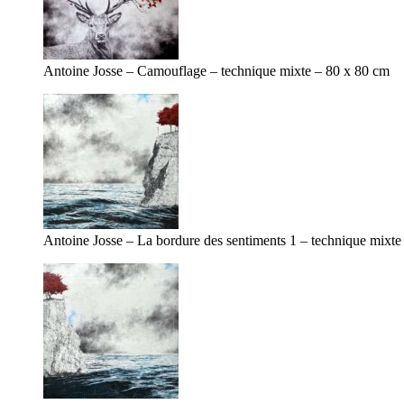
Antoine Josse – Camouflage – technique mixte – 80 x 80 cm
Antoine Josse – La bordure des sentiments 1 – technique mixt