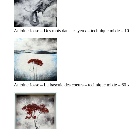
Antoine Josse – Des mots dans les yeux – technique mixte – 1
Antoine Josse – La bascule des coeurs – technique mixte – 60 