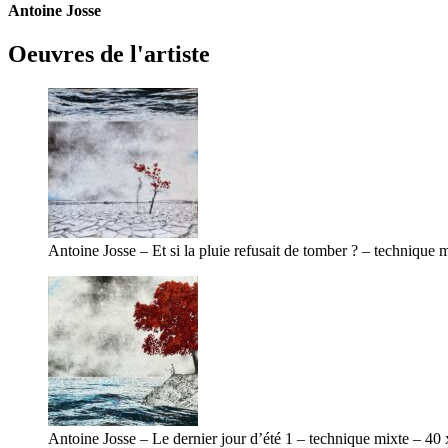
Antoine Josse
Oeuvres de l'artiste
Antoine Josse – Et si la pluie refusait de tomber ? – technique
Antoine Josse – Le dernier jour d’été 1 – technique mixte – 40