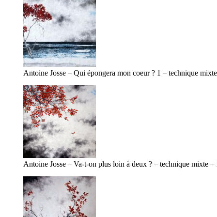
Antoine Josse – Qui épongera mon coeur ? 1 – technique mixt
Antoine Josse – Va-t-on plus loin à deux ? – technique mixte 