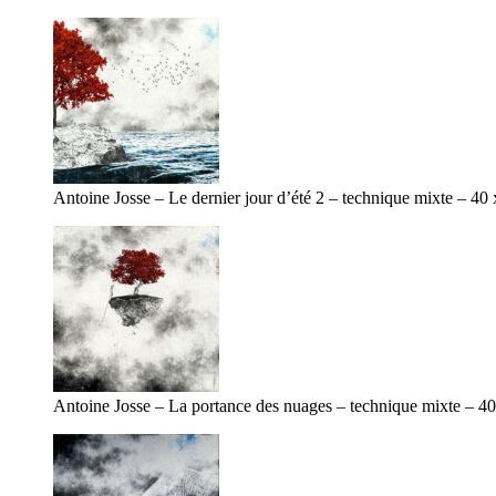
Antoine Josse – Le dernier jour d’été 2 – technique mixte – 40
Antoine Josse – La portance des nuages – technique mixte – 4