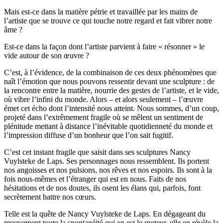
Mais est-ce dans la matière pétrie et travaillée par les mains de
l’artiste que se trouve ce qui touche notre regard et fait vibrer notre
âme ?
Est-ce dans la façon dont l’artiste parvient à faire « résonner » le
vide autour de son œuvre ?
C’est, à l’évidence, de la combinaison de ces deux phénomènes que
naît l’émotion que nous pouvons ressentir devant une sculpture : de
la rencontre entre la matière, nourrie des gestes de l’artiste, et le vide,
où vibre l’infini du monde. Alors – et alors seulement – l’œuvre
émet cet écho dont l’intensité nous atteint. Nous sommes, d’un coup,
projeté dans l’extrêmement fragile où se mêlent un sentiment de
plénitude mettant à distance l’inévitable quotidienneté du monde et
l’impression diffuse d’un bonheur que l’on sait fugitif.
C’est cet instant fragile que saisit dans ses sculptures Nancy
Vuylsteke de Laps. Ses personnages nous ressemblent. Ils portent
nos angoisses et nos pulsions, nos rêves et nos espoirs. Ils sont à la
fois nous-mêmes et l’étranger qui est en nous. Faits de nos
hésitations et de nos doutes, ils osent les élans qui, parfois, font
secrètement battre nos cœurs.
Telle est la quête de Nancy Vuylsteke de Laps. En dégageant du
mouvement toute la spontanéité qui en est le moteur, elle en révèle la