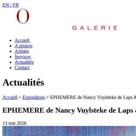
EN /
FR
Accueil
A propos
Artistes
Services
Actualités
Contact
Actualités
Accueil
>
Expositions
>
EPHEMERE de Nancy Vuylsteke de Laps &
EPHEMERE de Nancy Vuylsteke de Laps &
13 mai 2026